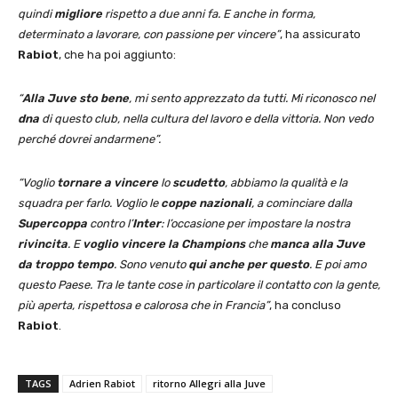
quindi
migliore
rispetto a due anni fa. E anche in forma,
determinato a lavorare, con passione per vincere”
, ha assicurato
Rabiot
, che ha poi aggiunto:
“
Alla Juve sto bene
, mi sento apprezzato da tutti. Mi riconosco nel
dna
di questo club, nella cultura del lavoro e della vittoria. Non vedo
perché dovrei andarmene”.
“Voglio
tornare a vincere
lo
scudetto
, abbiamo la qualità e la
squadra per farlo. Voglio le
coppe nazionali
, a cominciare dalla
Supercoppa
contro l’
Inter
: l’occasione per impostare la nostra
rivincita
. E
voglio vincere la Champions
che
manca alla Juve
da troppo tempo
. Sono venuto
qui anche per questo
. E poi amo
questo Paese. Tra le tante cose in particolare il contatto con la gente,
più aperta, rispettosa e calorosa che in Francia”
, ha concluso
Rabiot
.
TAGS
Adrien Rabiot
ritorno Allegri alla Juve