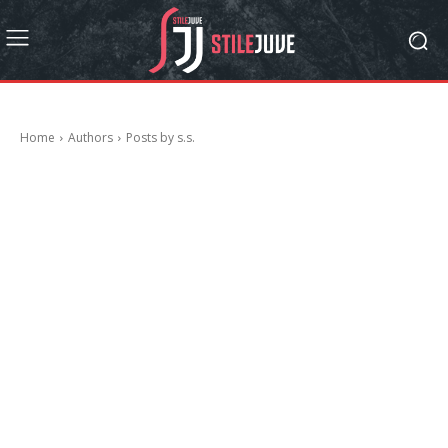
Home
Authors
Posts by s.s.