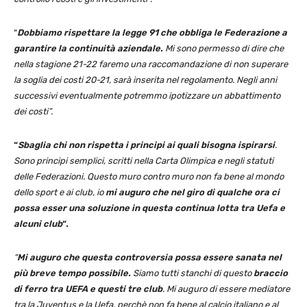
“
Dobbiamo rispettare la legge 91 che obbliga le Federazione a
garantire la continuità aziendale.
Mi sono permesso di dire che
nella stagione 21-22 faremo una raccomandazione di non superare
la soglia dei costi 20-21, sarà inserita nel regolamento. Negli anni
successivi eventualmente potremmo ipotizzare un abbattimento
dei costi”.
“
Sbaglia chi non rispetta i principi ai quali bisogna ispirarsi
.
Sono principi semplici, scritti nella Carta Olimpica e negli statuti
delle Federazioni. Questo muro contro muro non fa bene al mondo
dello sport e ai club, io
mi auguro che nel giro di qualche ora ci
possa esser una soluzione in questa continua lotta tra Uefa e
alcuni club
“.
“
Mi auguro che questa controversia possa essere sanata nel
più breve tempo possibile.
Siamo tutti stanchi di questo
braccio
di ferro tra UEFA e questi tre club
. Mi auguro di essere mediatore
tra la Juventus e la Uefa, perchè non fa bene al calcio italiano e al