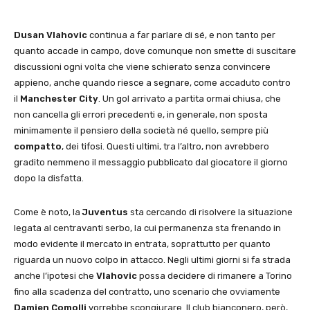
Dusan Vlahovic
continua a far parlare di sé, e non tanto per
quanto accade in campo, dove comunque non smette di suscitare
discussioni ogni volta che viene schierato senza convincere
appieno, anche quando riesce a segnare, come accaduto contro
il
Manchester City
. Un gol arrivato a partita ormai chiusa, che
non cancella gli errori precedenti e, in generale, non sposta
minimamente il pensiero della società né quello, sempre più
compatto
, dei tifosi. Questi ultimi, tra l’altro, non avrebbero
gradito nemmeno il messaggio pubblicato dal giocatore il giorno
dopo la disfatta.
Come è noto, la
Juventus
sta cercando di risolvere la situazione
legata al centravanti serbo, la cui permanenza sta frenando in
modo evidente il mercato in entrata, soprattutto per quanto
riguarda un nuovo colpo in attacco. Negli ultimi giorni si fa strada
anche l’ipotesi che
Vlahovic
possa decidere di rimanere a Torino
fino alla scadenza del contratto, uno scenario che ovviamente
Damien Comolli
vorrebbe scongiurare. Il club bianconero, però,