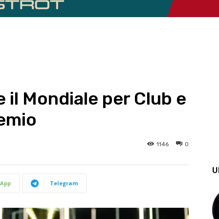
 il Mondiale per Club e
emio
1146
0
U
App
Telegram