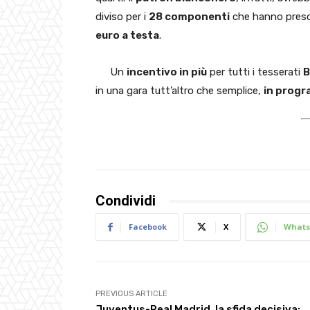
diviso per i
28 componenti
che hanno preso 
euro a testa
.
Un
incentivo in più
per tutti i tesserati
B
in una gara tutt’altro che semplice,
in progr
Condividi
Facebook
X
Whats
PREVIOUS ARTICLE
Juventus-Real Madrid, la sfida decisiva: