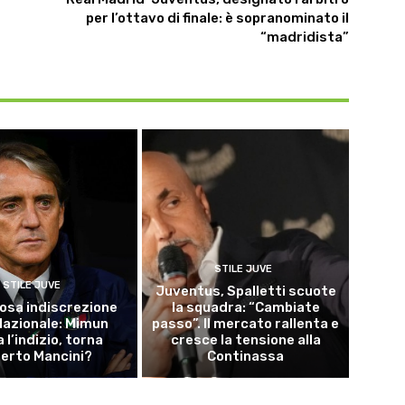
per l’ottavo di finale: è sopranominato il
“madridista”
STILE JUVE
STILE JUVE
Juventus, Spalletti scuote
osa indiscrezione
la squadra: “Cambiate
 Nazionale: Mimun
passo”. Il mercato rallenta e
a l’indizio, torna
cresce la tensione alla
erto Mancini?
Continassa