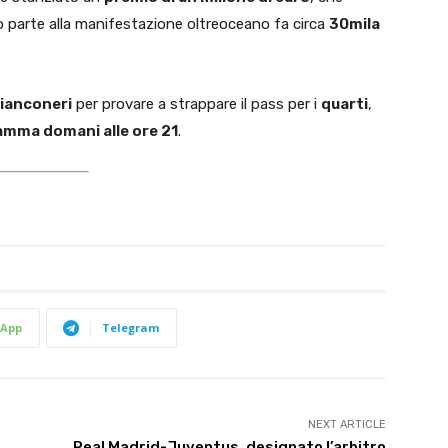
parte alla manifestazione oltreoceano fa circa
30mila
ianconeri
per provare a strappare il pass per i
quarti
,
amma domani alle ore 21
.
App
Telegram
NEXT ARTICLE
Real Madrid-Juventus, designato l’arbitro