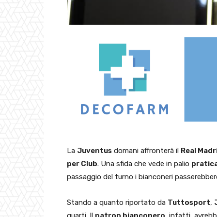
La
Juventus
domani affronterà il
Real Madr
per Club
. Una sfida che vede in palio
pratica
passaggio del turno i bianconeri passerebbe
Stando a quanto riportato da
Tuttosport
,
quarti. Il
patron bianconero
, infatti, avre