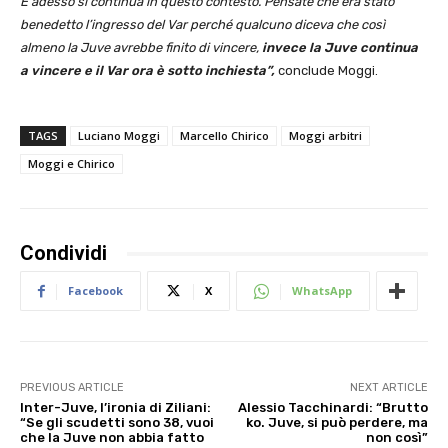
E adesso si continua in questo contesto. Pensate che era stato
benedetto l’ingresso del Var perché qualcuno diceva che così
almeno la Juve avrebbe finito di vincere,
invece la Juve continua
a vincere e il Var ora è sotto inchiesta”,
conclude Moggi.
TAGS
Luciano Moggi
Marcello Chirico
Moggi arbitri
Moggi e Chirico
Condividi
Facebook
X
WhatsApp
PREVIOUS ARTICLE
NEXT ARTICLE
Inter-Juve, l’ironia di Ziliani:
Alessio Tacchinardi: “Brutto
“Se gli scudetti sono 38, vuoi
ko. Juve, si può perdere, ma
che la Juve non abbia fatto
non così”