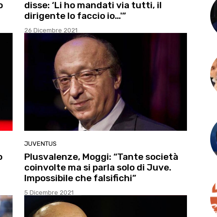
o
disse: ‘Li ho mandati via tutti, il
dirigente lo faccio io…'”
26 Dicembre 2021
JUVENTUS
o
Plusvalenze, Moggi: “Tante società
coinvolte ma si parla solo di Juve.
Impossibile che falsifichi”
5 Dicembre 2021