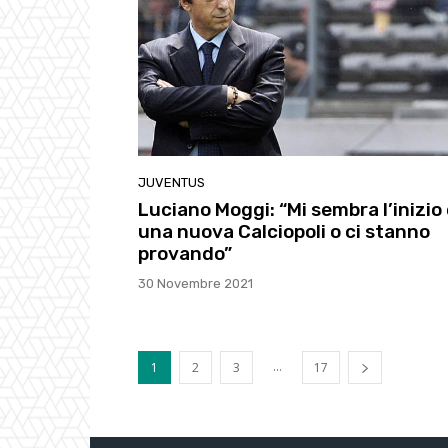
JUVENTUS
Luciano Moggi: “Mi sembra l’inizio 
una nuova Calciopoli o ci stanno
provando”
30 Novembre 2021
...
1
2
3
17