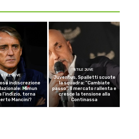
STILE JUVE
STILE JUVE
Juventus, Spalletti scuote
osa indiscrezione
la squadra: “Cambiate
 Nazionale: Mimun
passo”. Il mercato rallenta e
a l’indizio, torna
cresce la tensione alla
erto Mancini?
Continassa