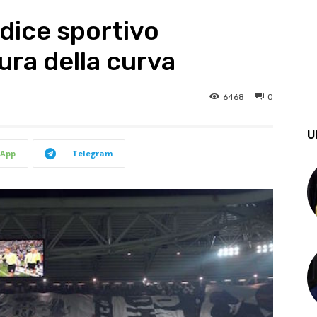
udice sportivo
ura della curva
6468
0
U
App
Telegram