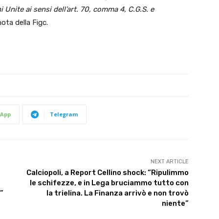
 Unite ai sensi dell’art. 70, comma 4, C.G.S. e
nota della Figc.
App
Telegram
NEXT ARTICLE
Calciopoli, a Report Cellino shock: “Ripulimmo
le schifezze, e in Lega bruciammo tutto con
”
la trielina. La Finanza arrivò e non trovò
niente”