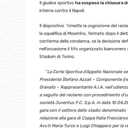
Il giudice sportivo
ha sospeso la chiusura d
interna contro il Napoli.
Il dispositivo
“rimette la cognizione del recl
la squalifica di Mourinho, fermato dopo il der
conferma della condanna, se la decisione defini
nell’occasione il tifo organizzato bianconero 
Stadium di Torino.
“
La Corte Sportiva d’Appello Nazionale se
Presidente Stefano Azzali – Componente (r
Granato – Rappresentante A.I.A. nell’udienza 
a seguito del reclamo con procedimento d
società Juventus F.C. S.p.A. in data 10.04.2
gara con il settore dello stadio denominato ‘
relazione alla gara di Coppa Italia Frecciar
Avv.ti Maria Turco e Luigi Chiappero per la 