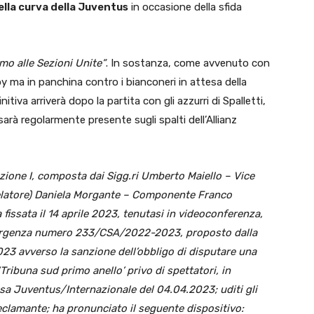
ella curva della Juventus
in occasione della sfida
amo alle Sezioni Unite”
. In sostanza, come avvenuto con
by ma in panchina contro i bianconeri in attesa della
tiva arriverà dopo la partita con gli azzurri di Spalletti,
sarà regolarmente presente sugli spalti dell’Allianz
zione I, composta dai Sigg.ri Umberto Maiello – Vice
elatore) Daniela Morgante – Componente Franco
fissata il 14 aprile 2023, tenutasi in videoconferenza,
’urgenza numero 233/CSA/2022-2023, proposto dalla
023 avverso la sanzione dell’obbligo di disputare una
Tribuna sud primo anello’ privo di spettatori, in
ossa Juventus/Internazionale del 04.04.2023; uditi gli
reclamante; ha pronunciato il seguente dispositivo: