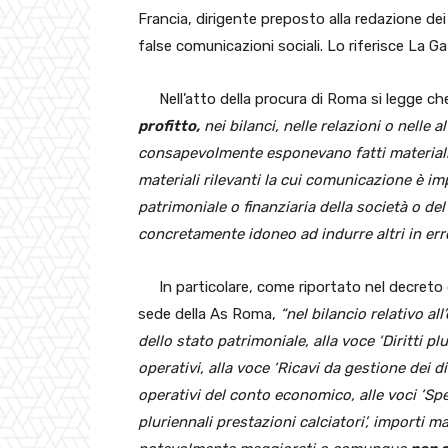
Francia, dirigente preposto alla redazione de
false comunicazioni sociali. Lo riferisce La G
Nell’atto della procura di Roma si legge c
profitto,
nei bilanci, nelle relazioni o nelle 
consapevolmente esponevano fatti materiali
materiali rilevanti la cui comunicazione è i
patrimoniale o finanziaria della società o de
concretamente idoneo ad indurre altri in err
In particolare, come riportato nel decreto 
sede della As Roma,
“nel bilancio relativo al
dello stato patrimoniale, alla voce ‘Diritti plu
operativi, alla voce ‘Ricavi da gestione dei dir
operativi del conto economico, alle voci ‘Spe
pluriennali prestazioni calciatori’, importi m