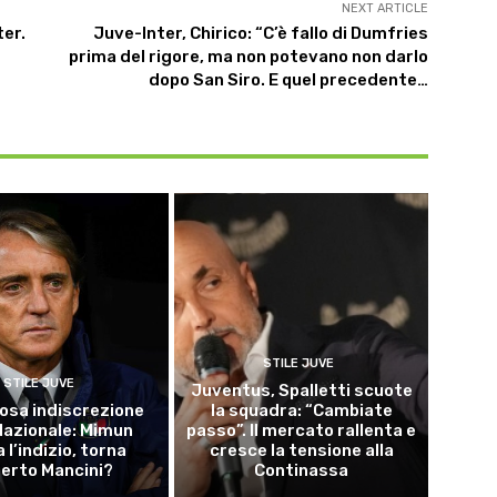
NEXT ARTICLE
er.
Juve-Inter, Chirico: “C’è fallo di Dumfries
prima del rigore, ma non potevano non darlo
dopo San Siro. E quel precedente…
STILE JUVE
STILE JUVE
Juventus, Spalletti scuote
osa indiscrezione
la squadra: “Cambiate
 Nazionale: Mimun
passo”. Il mercato rallenta e
a l’indizio, torna
cresce la tensione alla
erto Mancini?
Continassa