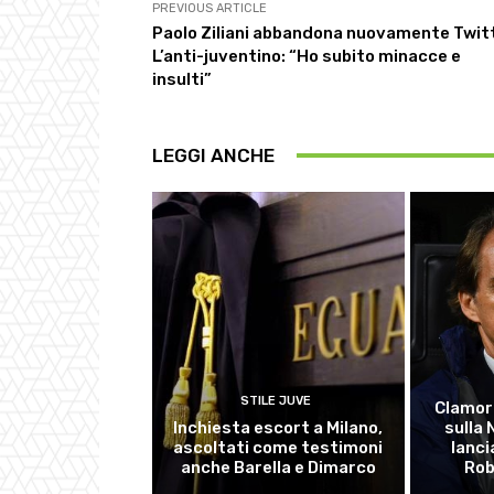
PREVIOUS ARTICLE
Paolo Ziliani abbandona nuovamente Twitt
L’anti-juventino: “Ho subito minacce e
insulti”
LEGGI ANCHE
STILE JUVE
Clamor
Inchiesta escort a Milano,
sulla
ascoltati come testimoni
lanci
anche Barella e Dimarco
Rob