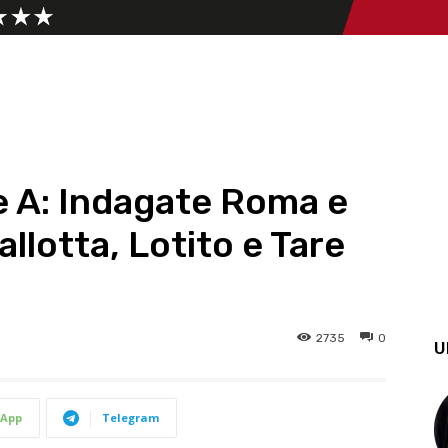
e A: Indagate Roma e
Pallotta, Lotito e Tare
2735
0
U
App
Telegram