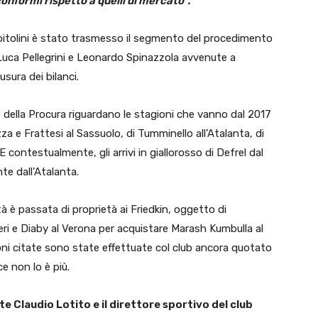
onformi rispetto a quelli di mercato”.
capitolini è stato trasmesso il segmento del procedimento
i Luca Pellegrini e Leonardo Spinazzola avvenute a
sura dei bilanci.
 della Procura riguardano le stagioni che vanno dal 2017
zza e Frattesi al Sassuolo, di Tumminello all’Atalanta, di
 E contestualmente, gli arrivi in giallorosso di Defrel dal
te dall’Atalanta.
tà è passata di proprietà ai Friedkin, oggetto di
ieri e Diaby al Verona per acquistare Marash Kumbulla al
zioni citate sono state effettuate col club ancora quotato
e non lo è più.
te Claudio Lotito e il direttore sportivo del club