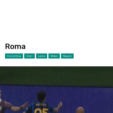
Roma
Fiorentina
Inter
Lazio
Milan
Napoli