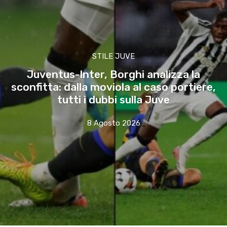
STILE JUVE
Juventus-Inter, Borghi analizza la
sconfitta: dalla moviola al caso portiere,
tutti i dubbi sulla Juve
8 Agosto 2026