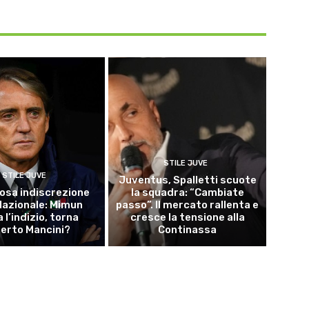
STILE JUVE
STILE JUVE
Juventus, Spalletti scuote
osa indiscrezione
la squadra: “Cambiate
 Nazionale: Mimun
passo”. Il mercato rallenta e
a l’indizio, torna
cresce la tensione alla
erto Mancini?
Continassa