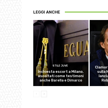
LEGGI ANCHE
STILE JUVE
Clamor
Inchiesta escort a Milano,
sulla
ascoltati come testimoni
lanci
anche Barella e Dimarco
Rob