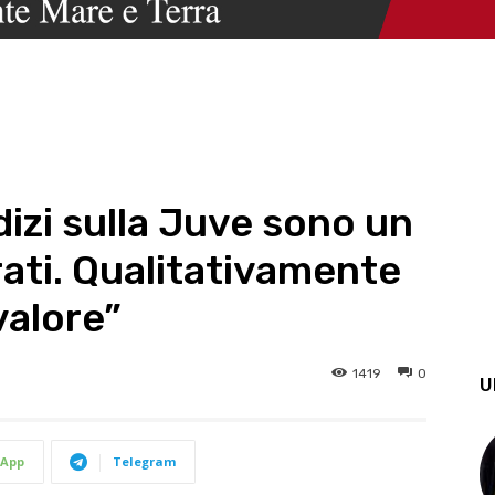
iudizi sulla Juve sono un
rati. Qualitativamente
valore”
1419
0
U
App
Telegram