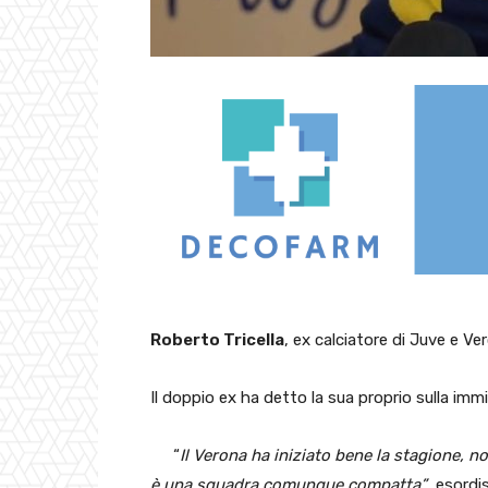
Roberto Tricella
, ex calciatore di Juve e V
Il doppio ex ha detto la sua proprio sulla im
“
Il Verona ha iniziato bene la stagione, 
è una squadra comunque compatta”
, esordis