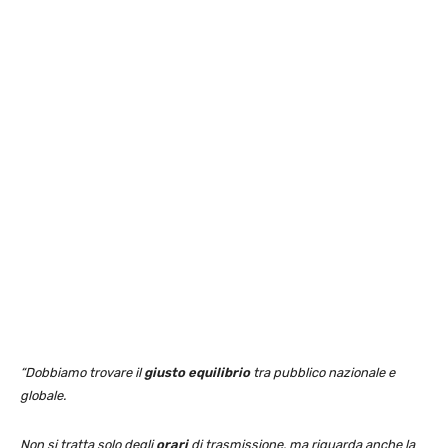
“Dobbiamo trovare il
giusto equilibrio
tra pubblico nazionale e
globale.
Non si tratta solo degli
orari
di trasmissione, ma riguarda anche la