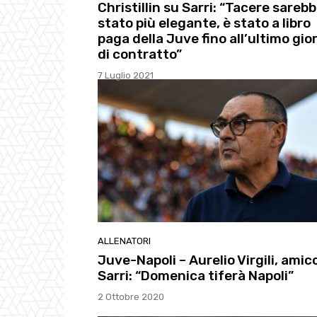
Christillin su Sarri: “Tacere sareb
stato più elegante, è stato a libro
paga della Juve fino all’ultimo gio
di contratto”
7 Luglio 2021
ALLENATORI
Juve-Napoli – Aurelio Virgili, amico
Sarri: “Domenica tiferà Napoli”
2 Ottobre 2020