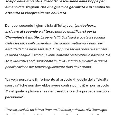
scalpo della Juventus. Tradotto: esclusione dalla Coppe per
almeno due stagioni
.
Gravina glielo ha garantito e in cambio ha
ottenuto la vicepresidenza dell’Uefa
.
Dunque, secondo il giornalista di Tuttojuve,
“
partecipare,
arrivare al secondo o al terzo posto , qualificarsi per la
Champion’s è inutile
. La pena “afflittiva“ sarà erogata a seconda
della classifica della Juventus . Serviranno mettiamo 7 punti per
escluderla ? La pena sarà di 8 . E neppure servirà provare a vincere
l’Europa League. Il trofeo , eventualmente resterebbe in bacheca. Ma
se la Juventus sarà sanzionata in Italia, Ceferin si avvarrà di quella
penalizzazione per tenerla egualmente fuori dall’Europa”.
“La vera porcata è il riferimento all’articolo 4 , quello della “slealtà
sportiva“ (che non dovrebbe avere confini punitivi) e non l’articolo
31 nel quale le plusvalenze rientrerebbero e che prevede sanzioni
pecuniarie”.
“Invece,
così da un lato la Procura Federale può dare alla Juve ogni