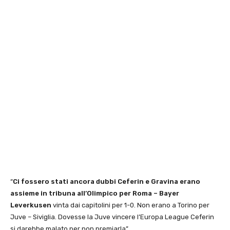
“
Ci fossero stati ancora dubbi Ceferin e Gravina erano
assieme in tribuna all’Olimpico per Roma – Bayer
Leverkusen
vinta dai capitolini per 1-0. Non erano a Torino per
Juve – Siviglia. Dovesse la Juve vincere l’Europa League Ceferin
si darebbe malato per non premiarla”.