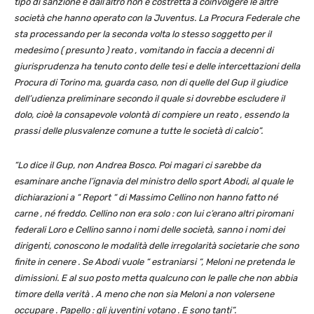
tipo di sanzione e dall’altro non è costretta a coinvolgere le altre
società che hanno operato con la Juventus. La Procura Federale che
sta processando per la seconda volta lo stesso soggetto per il
medesimo ( presunto ) reato , vomitando in faccia a decenni di
giurisprudenza ha tenuto conto delle tesi e delle intercettazioni della
Procura di Torino ma, guarda caso, non di quelle del Gup il giudice
dell’udienza preliminare secondo il quale si dovrebbe escludere il
dolo, cioè la consapevole volontà di compiere un reato , essendo la
prassi delle plusvalenze comune a tutte le società di calcio”.
“Lo dice il Gup, non Andrea Bosco. Poi magari ci sarebbe da
esaminare anche l’ignavia del ministro dello sport Abodi, al quale le
dichiarazioni a “ Report “ di Massimo Cellino non hanno fatto né
carne , né freddo. Cellino non era solo : con lui c’erano altri piromani
federali Loro e Cellino sanno i nomi delle società, sanno i nomi dei
dirigenti, conoscono le modalità delle irregolarità societarie che sono
finite in cenere . Se Abodi vuole “ estraniarsi “, Meloni ne pretenda le
dimissioni. E al suo posto metta qualcuno con le palle che non abbia
timore della verità . A meno che non sia Meloni a non volersene
occupare . Papello : gli juventini votano . E sono tanti”.