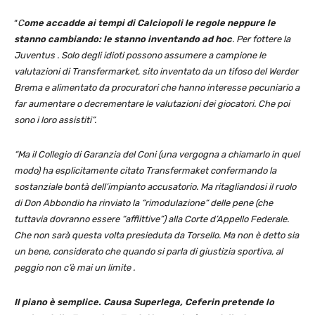
“
C
ome accadde ai tempi di Calciopoli le regole neppure le
stanno cambiando: le stanno inventando ad hoc
. Per fottere la
Juventus . Solo degli idioti possono assumere a campione le
valutazioni di Transfermarket, sito inventato da un tifoso del Werder
Brema e alimentato da procuratori che hanno interesse pecuniario a
far aumentare o decrementare le valutazioni dei giocatori. Che poi
sono i loro assistiti”.
“Ma il Collegio di Garanzia del Coni (una vergogna a chiamarlo in quel
modo) ha esplicitamente citato Transfermaket confermando la
sostanziale bontà dell’impianto accusatorio. Ma ritagliandosi il ruolo
di Don Abbondio ha rinviato la “rimodulazione“ delle pene (che
tuttavia dovranno essere “afflittive”) alla Corte d’Appello Federale.
Che non sarà questa volta presieduta da Torsello. Ma non è detto sia
un bene, considerato che quando si parla di giustizia sportiva, al
peggio non c’è mai un limite .
Il piano è semplice. Causa Superlega, Ceferin pretende lo