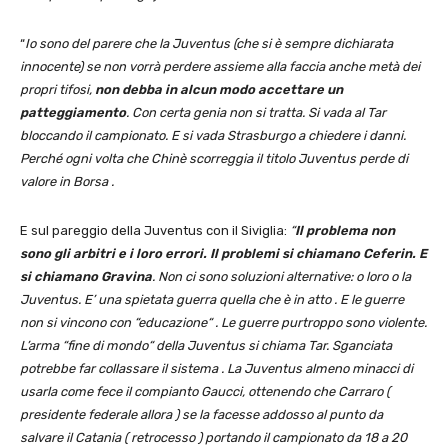
“
Io sono del parere che la Juventus (che si è sempre dichiarata
innocente) se non vorrà perdere assieme alla faccia anche metà dei
propri tifosi,
non debba in alcun modo accettare un
patteggiamento
. Con certa genia non si tratta. Si vada al Tar
bloccando il campionato. E si vada Strasburgo a chiedere i danni.
Perché ogni volta che Chinè scorreggia il titolo Juventus perde di
valore in Borsa .
E sul pareggio della Juventus con il Siviglia:
“
Il problema non
sono gli arbitri e i loro errori. Il problemi si chiamano Ceferin. E
si chiamano Gravina
. Non ci sono soluzioni alternative: o loro o la
Juventus. E’ una spietata guerra quella che è in atto . E le guerre
non si vincono con “educazione“ . Le guerre purtroppo sono violente.
L’arma “fine di mondo“ della Juventus si chiama Tar. Sganciata
potrebbe far collassare il sistema . La Juventus almeno minacci di
usarla come fece il compianto Gaucci, ottenendo che Carraro (
presidente federale allora ) se la facesse addosso al punto da
salvare il Catania ( retrocesso ) portando il campionato da 18 a 20