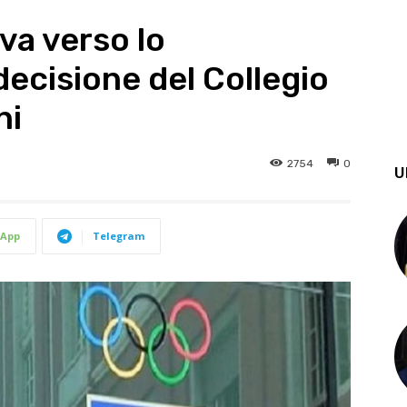
 va verso lo
decisione del Collegio
ni
2754
0
U
App
Telegram