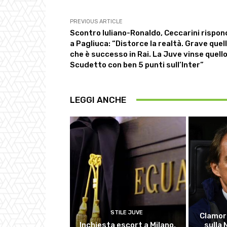
PREVIOUS ARTICLE
Scontro Iuliano-Ronaldo, Ceccarini rispon
a Pagliuca: “Distorce la realtà. Grave quel
che è successo in Rai. La Juve vinse quell
Scudetto con ben 5 punti sull’Inter”
LEGGI ANCHE
STILE JUVE
Clamor
Inchiesta escort a Milano,
sulla