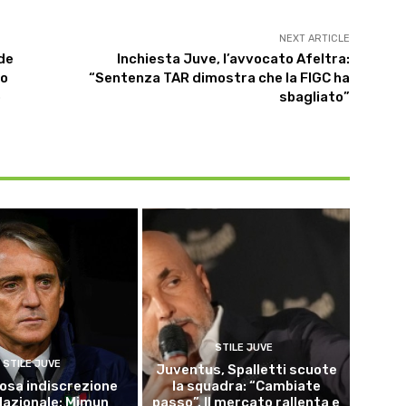
NEXT ARTICLE
de
Inchiesta Juve, l’avvocato Afeltra:
lo
“Sentenza TAR dimostra che la FIGC ha
o
sbagliato”
STILE JUVE
STILE JUVE
Juventus, Spalletti scuote
osa indiscrezione
la squadra: “Cambiate
 Nazionale: Mimun
passo”. Il mercato rallenta e