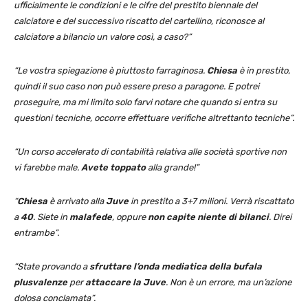
ufficialmente le condizioni e le cifre del prestito biennale del
calciatore e del successivo riscatto del cartellino, riconosce al
calciatore a bilancio un valore così, a caso?”
“Le vostra spiegazione è piuttosto farraginosa.
Chiesa
è in prestito,
quindi il suo caso non può essere preso a paragone. E potrei
proseguire, ma mi limito solo farvi notare che quando si entra su
questioni tecniche, occorre effettuare verifiche altrettanto tecniche”.
“Un corso accelerato di contabilità relativa alle società sportive non
vi farebbe male.
Avete toppato
alla grande!”
“
Chiesa
è arrivato alla
Juve
in prestito a 3+7 milioni. Verrà riscattato
a
40
. Siete in
malafede
, oppure
non capite niente di bilanci
. Direi
entrambe”.
“State provando a
sfruttare l’onda mediatica della bufala
plusvalenze
per
attaccare la
Juve
. Non è un errore, ma un’azione
dolosa conclamata”.