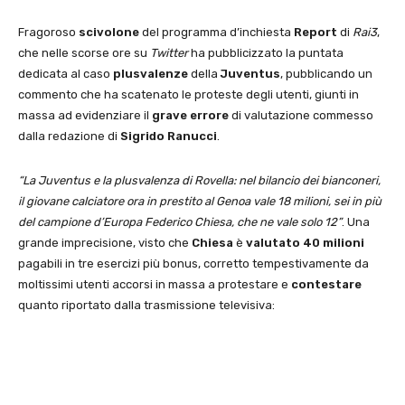
Fragoroso
scivolone
del programma d’inchiesta
Report
di
Rai3
,
che nelle scorse ore su
Twitter
ha pubblicizzato la puntata
dedicata al caso
plusvalenze
della
Juventus
, pubblicando un
commento che ha scatenato le proteste degli utenti, giunti in
massa ad evidenziare il
grave errore
di valutazione commesso
dalla redazione di
Sigrido Ranucci
.
“La Juventus e la plusvalenza di Rovella: nel bilancio dei bianconeri,
il giovane calciatore ora in prestito al Genoa vale 18 milioni, sei in più
del campione d’Europa Federico Chiesa, che ne vale solo 12”
. Una
grande imprecisione, visto che
Chiesa
è
valutato 40 milioni
pagabili in tre esercizi più bonus, corretto tempestivamente da
moltissimi utenti accorsi in massa a protestare e
contestare
quanto riportato dalla trasmissione televisiva: