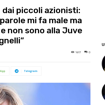
ai piccoli azionisti:
 parole mi fa male ma
e non sono alla Juve
nelli”
U
1617
0
App
Telegram