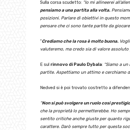
Sulla corsa scudetto:
“Io mi allineerei all’all
pensiamo a una partita alla volta.
Pensiamo 
posizioni. Parlare di obiettivi in questo m
pensare che ci sono tante partite da giocare
“
Crediamo che la rosa è molto buona.
Vogli
valuteremo, ma credo sia di valore assoluto p
E sul
rinnovo di Paulo Dybala
:
“Siamo a un b
partite. Aspettiamo un attimo e cerchiamo d
Nedved si è poi trovato costretto a difendersi
“
Non si può svolgere un ruolo cosi prestig
che la proprietà lo permetterebbe. Ho sempr
sentito critiche anche giuste per quanto ri
carattere. Darò sempre tutto per questa soci