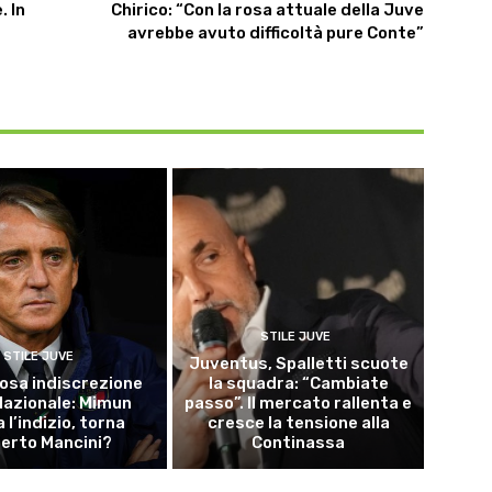
. In
Chirico: “Con la rosa attuale della Juve
avrebbe avuto difficoltà pure Conte”
STILE JUVE
STILE JUVE
Juventus, Spalletti scuote
osa indiscrezione
la squadra: “Cambiate
 Nazionale: Mimun
passo”. Il mercato rallenta e
a l’indizio, torna
cresce la tensione alla
erto Mancini?
Continassa