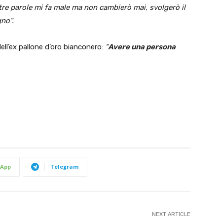
stre parole mi fa male ma non cambierò mai, svolgerò il
no”.
dell’ex pallone d’oro bianconero:
“
Avere una persona
App
Telegram
NEXT ARTICLE