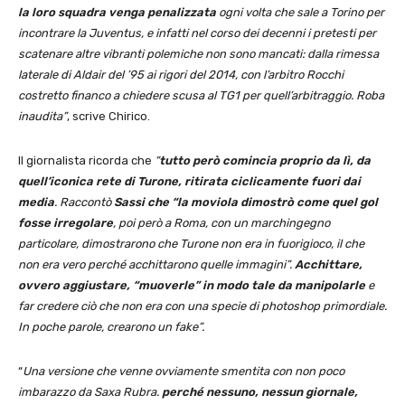
la loro squadra venga penalizzata
ogni volta che sale a Torino per
incontrare la Juventus, e infatti nel corso dei decenni i pretesti per
scatenare altre vibranti polemiche non sono mancati: dalla rimessa
laterale di Aldair del ’95 ai rigori del 2014, con l’arbitro Rocchi
costretto financo a chiedere scusa al TG1 per quell’arbitraggio. Roba
inaudita”
, scrive Chirico.
Il giornalista ricorda che
“
tutto però comincia proprio da lì, da
quell’iconica rete di Turone, ritirata ciclicamente fuori dai
media
. Raccontò
Sassi che “la moviola dimostrò come quel gol
fosse irregolare
, poi però a Roma, con un marchingegno
particolare, dimostrarono che Turone non era in fuorigioco, il che
non era vero perché acchittarono quelle immagini”.
Acchittare,
ovvero aggiustare, “muoverle” in modo tale da manipolarle
e
far credere ciò che non era con una specie di photoshop primordiale.
In poche parole, crearono un fake”.
“
Una versione che venne ovviamente smentita con non poco
imbarazzo da Saxa Rubra.
perché nessuno, nessun giornale,