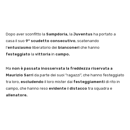
Dopo aver sconfitto la
Sampdoria,
la
Juventus
ha portato a
casa il suo
9° scudetto consecutivo
, scatenando
l’
entusiasmo
liberatorio dei
bianconeri
che hanno
festeggiato
la
vittoria
in
campo.
Ma
non è passata inosservata la freddezza riservata a
Maurizio Sarri
da parte dei suoi “ragazzi”, che hanno festeggiato
tra loro,
escludendo
il loro mister dai
festeggiamenti
di rito in
campo, che hanno reso
evidente
il
distacco
tra squadra e
allenatore.