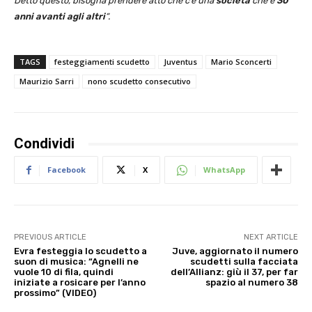
Detto questo, bisogna prendere atto che c’è una
società
che è
30
anni avanti agli altri
“.
TAGS
festeggiamenti scudetto
Juventus
Mario Sconcerti
Maurizio Sarri
nono scudetto consecutivo
Condividi
Facebook
X
WhatsApp
PREVIOUS ARTICLE
NEXT ARTICLE
Evra festeggia lo scudetto a
Juve, aggiornato il numero
suon di musica: “Agnelli ne
scudetti sulla facciata
vuole 10 di fila, quindi
dell’Allianz: giù il 37, per far
iniziate a rosicare per l’anno
spazio al numero 38
prossimo” (VIDEO)