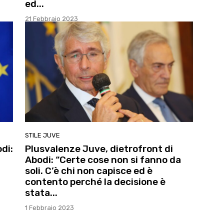
ed...
21 Febbraio 2023
STILE JUVE
di:
Plusvalenze Juve, dietrofront di
Abodi: “Certe cose non si fanno da
soli. C’è chi non capisce ed è
contento perché la decisione è
stata...
1 Febbraio 2023