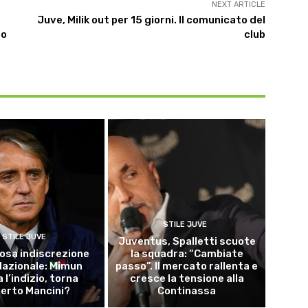
NEXT ARTICLE
Juve, Milik out per 15 giorni. Il comunicato del
to
club
STILE JUVE
STILE JUVE
Juventus, Spalletti scuote
osa indiscrezione
la squadra: “Cambiate
 Nazionale: Mimun
passo”. Il mercato rallenta e
a l’indizio, torna
cresce la tensione alla
erto Mancini?
Continassa