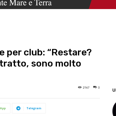
le per club: “Restare?
tratto, sono molto
2167
0
U
App
Telegram