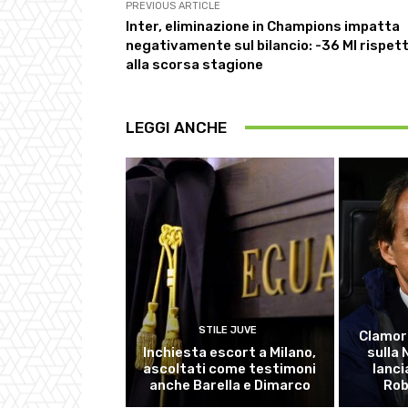
PREVIOUS ARTICLE
Inter, eliminazione in Champions impatta
negativamente sul bilancio: -36 Ml rispet
alla scorsa stagione
LEGGI ANCHE
STILE JUVE
Clamor
Inchiesta escort a Milano,
sulla
ascoltati come testimoni
lanci
anche Barella e Dimarco
Rob