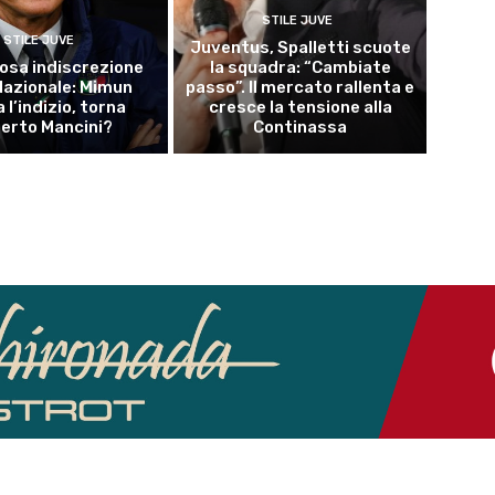
STILE JUVE
STILE JUVE
Juventus, Spalletti scuote
osa indiscrezione
la squadra: “Cambiate
 Nazionale: Mimun
passo”. Il mercato rallenta e
a l’indizio, torna
cresce la tensione alla
erto Mancini?
Continassa