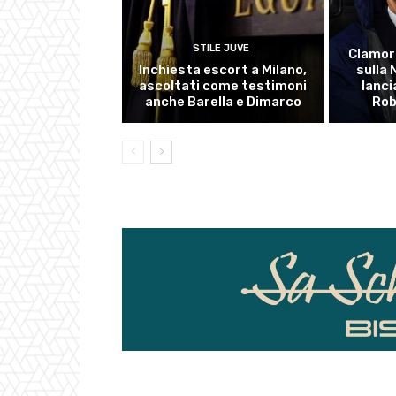
STILE JUVE
Clamor
Inchiesta escort a Milano,
sulla
ascoltati come testimoni
lanci
anche Barella e Dimarco
Rob