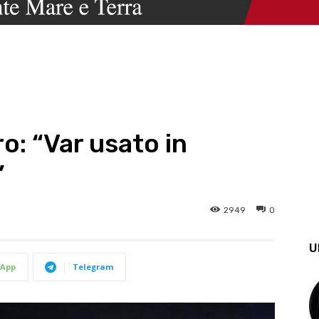
o: “Var usato in
”
2949
0
U
App
Telegram