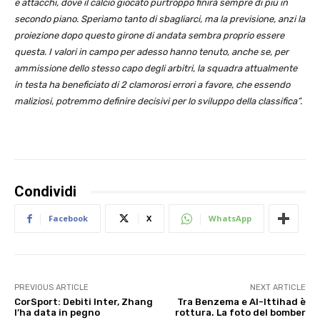
e attacchi, dove il calcio giocato purtroppo finirà sempre di più in
secondo piano. Speriamo tanto di sbagliarci, ma la previsione, anzi la
proiezione dopo questo girone di andata sembra proprio essere
questa. I valori in campo per adesso hanno tenuto, anche se, per
ammissione dello stesso capo degli arbitri, la squadra attualmente
in testa ha beneficiato di 2 clamorosi errori a favore, che essendo
maliziosi, potremmo definire decisivi per lo sviluppo della classifica”.
Condividi
Facebook
X
WhatsApp
PREVIOUS ARTICLE
NEXT ARTICLE
CorSport: Debiti Inter, Zhang
Tra Benzema e Al-Ittihad è
l’ha data in pegno
rottura. La foto del bomber