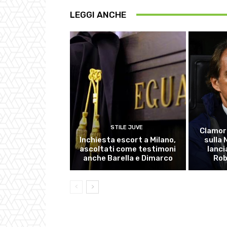
LEGGI ANCHE
STILE JUVE
Clamor
Inchiesta escort a Milano,
sulla
ascoltati come testimoni
lanci
anche Barella e Dimarco
Rob