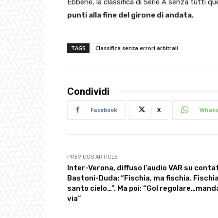
Ebbene, la classifica di Serie A senza tutti qu
punti alla fine del girone di andata.
TAGS
Classifica senza errori arbitrali
Condividi
Facebook
X
Whats
PREVIOUS ARTICLE
Inter-Verona, diffuso l’audio VAR su conta
Bastoni-Duda: “Fischia, ma fischia. Fischia
santo cielo…”. Ma poi: “Gol regolare…manda
via”