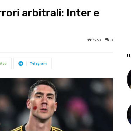
ori arbitrali: Inter e
1260
0
U
App
Telegram