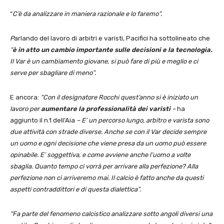
“
C’è da analizzare in maniera razionale e lo faremo”.
P
arlando del lavoro di arbitri e varisti, Pacifici ha sottolineato che
“
è in atto un cambio importante sulle decisioni e la tecnologia.
Il Var è un cambiamento giovane, si può fare di più e meglio e ci
serve per sbagliare di meno”.
E ancora:
“Con il designatore Rocchi quest’anno si è iniziato un
lavoro per
aumentare la professionalità dei varisti
–
ha
aggiunto il n.1 dell’Aia
– E’ un percorso lungo, arbitro e varista sono
due attività con strade diverse. Anche se con il Var decide sempre
un uomo e ogni decisione che viene presa da un uomo può essere
opinabile. E’ soggettiva, e come avviene anche l’uomo a volte
sbaglia. Quanto tempo ci vorrà per arrivare alla perfezione? Alla
perfezione non ci arriveremo mai. Il calcio è fatto anche da questi
aspetti contraddittori e di questa dialettica”.
“Fa parte del fenomeno calcistico analizzare sotto angoli diversi una