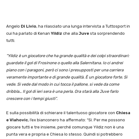
Angelo
Di Livio
, ha rilasciato una lunga intervista a Tuttosport in
cui ha parlato di Kenan
Yildiz
che alla
Juve
sta sorprendendo
tutti.
“Yildiz è un giocatore che ha grande qualità e dei colpi straordinari:
guardate il gol di Frosinone o quello alla Salernitana. Io ci andrei
piano con i paragoni, però ci sono i presupposti per una carriera
veramente importante e di grande qualità. È un giocatore forte. Si
vede. Si vede dal modo in cui tocca il pallone, si vede da come
dribbla… Il gol di ieri sera è una perla. Ora starà alla Juve farlo
crescere con i tempi giusti”.
E sulla possibilità di schierare il talentuoso giocatore con
Chiesa
e Vlahovic
, l’ex bianconero ha affermato: “Sì. Per me possono
giocare tutti e tre insieme, perché comunque Yildiz non è una
punta vera e propria e Chiesa lo stesso. Quindi si potrebbero