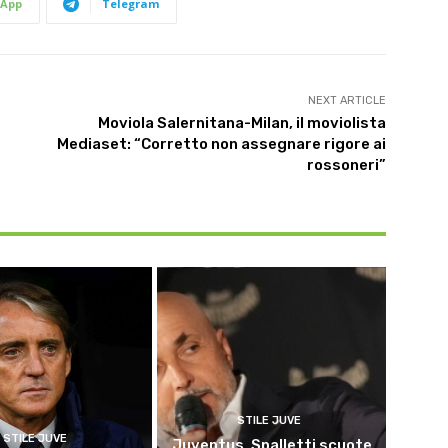
App
Telegram
NEXT ARTICLE
Moviola Salernitana-Milan, il moviolista
Mediaset: “Corretto non assegnare rigore ai
rossoneri”
STILE JUVE
STILE JUVE
Juventus, Spalletti scuote