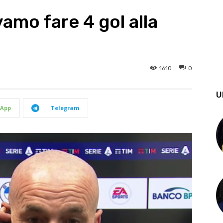
vamo fare 4 gol alla
1610
0
U
App
Telegram