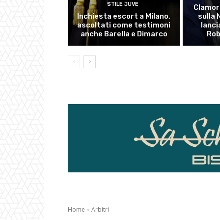
STILE JUVE
Clamor
Inchiesta escort a Milano,
sulla
ascoltati come testimoni
lanci
anche Barella e Dimarco
Rob