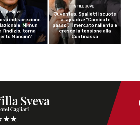
STILE JUVE
STILE JUVE
Juventus, Spalletti scuote
osa indiscrezione
la squadra: “Cambiate
 Nazionale: Mimun
passo”. Il mercato rallenta e
a l’indizio, torna
cresce la tensione alla
erto Mancini?
Continassa