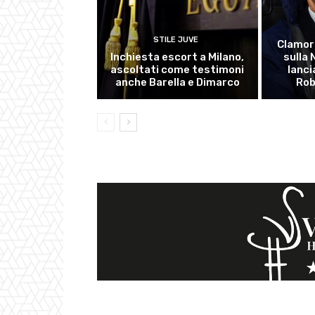
STILE JUVE
Clamor
Inchiesta escort a Milano,
sulla
ascoltati come testimoni
lanci
anche Barella e Dimarco
Rob