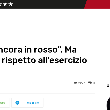
ncora in rosso”. Ma
rispetto all’esercizio
2277
0
U
App
Telegram