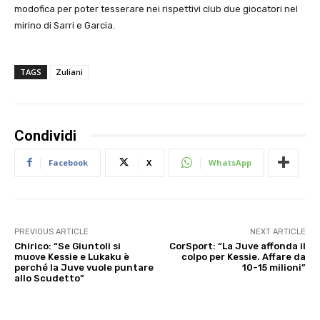
modofica per poter tesserare nei rispettivi club due giocatori nel
mirino di Sarri e Garcia.
TAGS
Zuliani
Condividi
Facebook
X
WhatsApp
PREVIOUS ARTICLE
NEXT ARTICLE
Chirico: “Se Giuntoli si
CorSport: “La Juve affonda il
muove Kessie e Lukaku è
colpo per Kessie. Affare da
perché la Juve vuole puntare
10-15 milioni”
allo Scudetto”