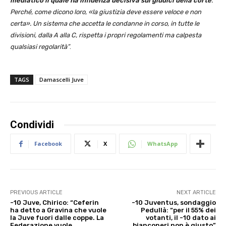
mediatico il quale ha influenza decisiva sui giudici della corte
.
Perché, come dicono loro, «la giustizia deve essere veloce e non
certa». Un sistema che accetta le condanne in corso, in tutte le
divisioni, dalla A alla C, rispetta i propri regolamenti ma calpesta
qualsiasi regolarità”
.
TAGS
Damascelli Juve
Condividi
Facebook
X
WhatsApp
PREVIOUS ARTICLE
NEXT ARTICLE
-10 Juve, Chirico: “Ceferin
-10 Juventus, sondaggio
ha detto a Gravina che vuole
Pedullà: “per il 55% dei
la Juve fuori dalle coppe. La
votanti, il -10 dato ai
Federazione vuole
bianconeri non è giusto”