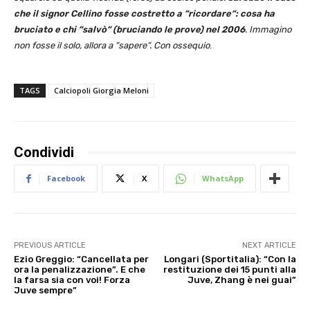
che il signor Cellino fosse costretto a “ricordare“: cosa ha
bruciato e chi “salvò“ (bruciando le prove) nel 2006
. Immagino
non fosse il solo, allora a “sapere“. Con ossequio
.
TAGS
Calciopoli Giorgia Meloni
Condividi
Facebook
X
WhatsApp
PREVIOUS ARTICLE
NEXT ARTICLE
Ezio Greggio: “Cancellata per
Longari (Sportitalia): “Con la
ora la penalizzazione”. E che
restituzione dei 15 punti alla
la farsa sia con voi! Forza
Juve, Zhang è nei guai”
Juve sempre”