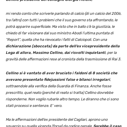
mi rendo conto che scriverle parlando di calcio (di un calcio del 2006,
tra l’altro) con tutti i problemi che il suo governo sta affrontando, le
potrà apparire superficiale. Ma visto che in ballo c’è la giustizia, le
chiedo di far visionare dal suo ministro Abodi l’ultima puntata di
“Report“, quella che ha rievocato i fatti di Calciopoli. Con una
dichiarazione (sboccata) da parte dell’ex vicepresidente della
Lega di allora, Massimo Cellino, dai risvolti inquietanti
, per la
gravità delle affermazioni rese al cronista della trasmissione di Rai 3.
Cellino si è vantato di aver bruciato i faldoni di 8 società che
avevano presentato fidejussioni false e bilanci irregolari
,
sottraendole alla verifica della Guardia di Finanza. Anche fosse
prescritto, quel reato (perché di reato si tratta) Cellino dovrebbe
risponderne. Non voglio rubarle altro tempo. Le diranno che ci sono
stati processi e sentenze. E’ vero.
Ma le affermazioni dell’ex presidente del Cagliari, aprono uno
squarcio su quella vicenda (forse) da codice penale.
Sarebbe il caso