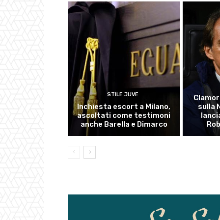
STILE JUVE
Clamor
Inchiesta escort a Milano,
sulla
ascoltati come testimoni
lanci
anche Barella e Dimarco
Rob