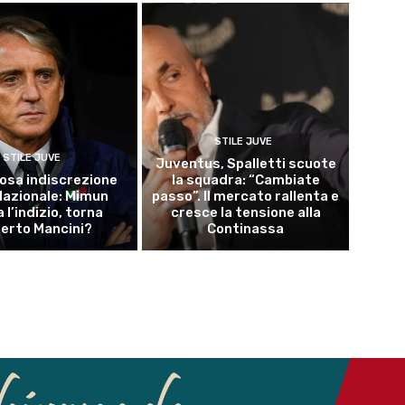
STILE JUVE
STILE JUVE
Juventus, Spalletti scuote
osa indiscrezione
la squadra: “Cambiate
 Nazionale: Mimun
passo”. Il mercato rallenta e
a l’indizio, torna
cresce la tensione alla
erto Mancini?
Continassa