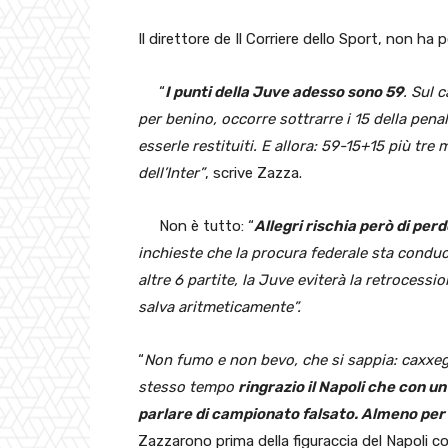
Il direttore de Il Corriere dello Sport, non ha
“
I punti della Juve adesso sono 59
. Sul 
per benino, occorre sottrarre i 15 della pen
esserle restituiti. E allora: 59-15+15 più tre
dell’Inter”
, scrive Zazza.
Non è tutto: “
Allegri rischia però di per
inchieste che la procura federale sta conduce
altre 6 partite, la Juve eviterà la retrocess
salva aritmeticamente”.
“
Non fumo e non bevo, che si sappia: caxxegg
stesso tempo
ringrazio il Napoli che con u
parlare di campionato falsato. Almeno per 
Zazzarono prima della figuraccia del Napoli con