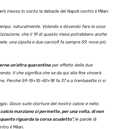
 però messo in conto la debacle del Napoli contro il Milan:
campo, naturalmente. Volendo e dovendo fare le cose
alizzazione, che il 19 di questo mese potrebbero anche
 mele, una cipolla e due carciofi fa sempre 59, nove più
derne un’altra quarantina
per effetto delle due
ndo. Il che significa che se da qui alla fine vincerà
ione. Perché 59-15+15-40+18 fa 37 e a trentasette ci si
io. Gioco sulle storture del nostro calcio e nello
n calcio marziano ci permette, per una volta, di non
quanto riguarda la corsa scudetto”,
le parole di
tro il Milan.