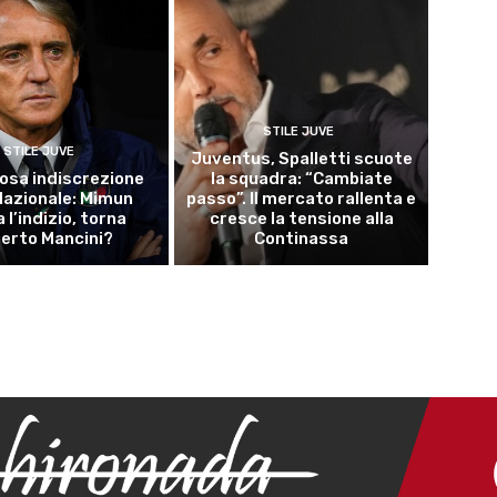
STILE JUVE
STILE JUVE
Juventus, Spalletti scuote
osa indiscrezione
la squadra: “Cambiate
 Nazionale: Mimun
passo”. Il mercato rallenta e
a l’indizio, torna
cresce la tensione alla
erto Mancini?
Continassa