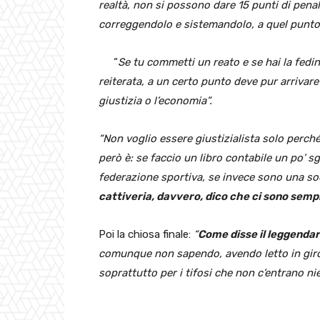
realtà, non si possono dare 15 punti di pena
correggendolo e sistemandolo, a quel punto
“
Se tu commetti un reato e se hai la fedina
reiterata, a un certo punto deve pur arrivare
giustizia o l’economia”.
“Non voglio essere giustizialista solo perch
però è: se faccio un libro contabile un po’ s
federazione sportiva, se invece sono una soc
cattiveria, davvero, dico che ci sono sempr
Poi la chiosa finale:
“
Come disse il leggenda
comunque non sapendo, avendo letto in giro c
soprattutto per i tifosi che non c’entrano nie