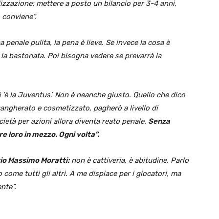
lizzazione: mettere a posto un bilancio per 3-4 anni,
 conviene”.
 penale pulita, la pena è lieve. Se invece la cosa è
 la bastonata. Poi bisogna vedere se prevarrà la
é ‘è la Juventus’. Non è neanche giusto. Quello che dico
gangherato e cosmetizzato, pagherò a livello di
ietà per azioni allora diventa reato penale.
Senza
e loro in mezzo. Ogni volta”.
rio Massimo Moratti:
non è cattiveria, è abitudine. Parlo
ome tutti gli altri. A me dispiace per i giocatori, ma
nte”.