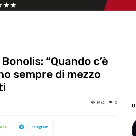
 Bonolis: “Quando c’è
ono sempre di mezzo
ti
1962
0
U
App
Telegram