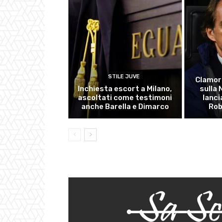
STILE JUVE
Clamor
Inchiesta escort a Milano,
sulla
ascoltati come testimoni
lanci
anche Barella e Dimarco
Rob