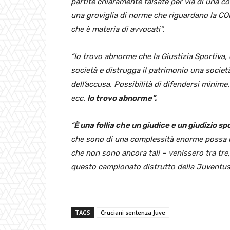
partite chiaramente falsate per via di una co
una groviglia di norme che riguardano la CONSO
che è materia di avvocati”.
“Io trovo abnorme che la Giustizia Sportiva,
società e distrugga il patrimonio una società
dell’accusa. Possibilità di difendersi minime
ecc.
lo trovo abnorme”.
“
È una follia che un giudice e un giudizio s
che sono di una complessità enorme possa ris
che non sono ancora tali – venissero tra tre,
questo campionato distrutto della Juventu
TAGS
Cruciani sentenza Juve