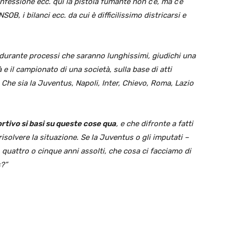
nfessione ecc. qui la pistola fumante non c’è, ma c’è
B, i bilanci ecc. da cui è difficilissimo districarsi e
 durante processi che saranno lunghissimi, giudichi una
 e il campionato di una società, sulla base di atti
. Che sia la Juventus, Napoli, Inter, Chievo, Roma, Lazio
portivo si basi su queste cose qua
, e che difronte a fatti
olvere la situazione. Se la Juventus o gli imputati –
 quattro o cinque anni assolti, che cosa ci facciamo di
s?”