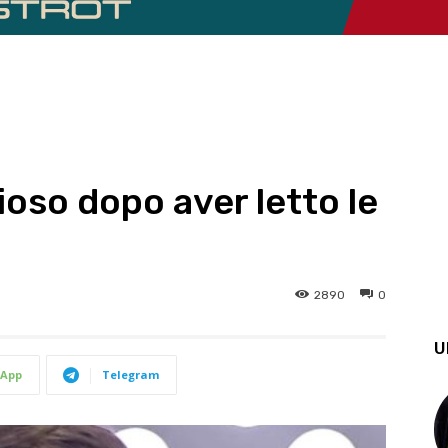
ioso dopo aver letto le
2890
0
U
App
Telegram