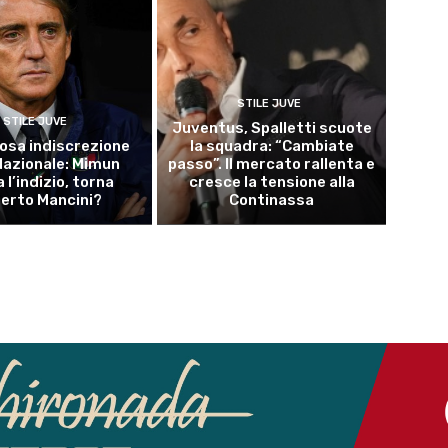
STILE JUVE
STILE JUVE
Juventus, Spalletti scuote
osa indiscrezione
la squadra: “Cambiate
 Nazionale: Mimun
passo”. Il mercato rallenta e
a l’indizio, torna
cresce la tensione alla
erto Mancini?
Continassa