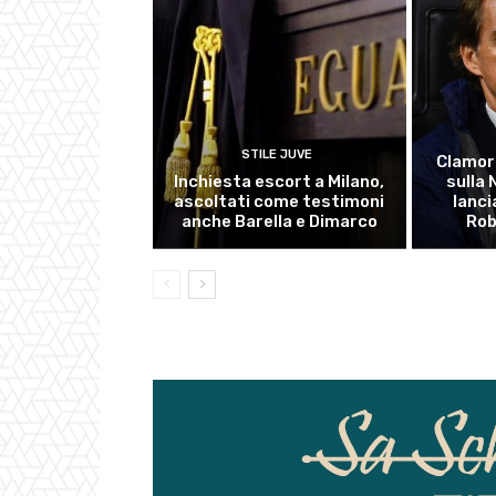
STILE JUVE
Clamor
Inchiesta escort a Milano,
sulla
ascoltati come testimoni
lanci
anche Barella e Dimarco
Rob