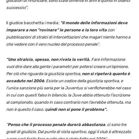
giocatori di rinunciare, sono state differite in anni e quindi in bilanci
successivi”.
Il giudice bacchetta i media:
“Il mondo delle informazioni deve
imparare a non “rovinare” le persone e la loro vita
con
pubblicazioni di stralci di intercettazioni che magari niente hanno a
che vedere con il vero nucleo del processo penale”.
“Uno stralcio, spesso, non rivela la verità.
Fare informazione
vuol dire dare alla gente i parametri per potersi creare un’opinione.
Per ciò che riguarda la giustizia sportiva,
non si ripeterà quanto è
accaduto nel 2006
. Esiste un codice della giustizia sportiva, e
l’unica sanzione più seria per la Juventus si verificherebbe nel caso
in cui con questi falso in bilancio, la Juve abbia ottenuto l’iscrizione
al campionato, quando in caso contrario non l’avrebbe ottenuta, ma
non è questo il caso, q
uindi non si pone il problema”
.
“
Penso che il processo penale durerà abbastanza
, ci sono tre
gradi di giudizio. Dal punto di vista sportivo, oggi il club è attrezzato
e non sarà facile fare quello che è stato fatto nel 2006″.