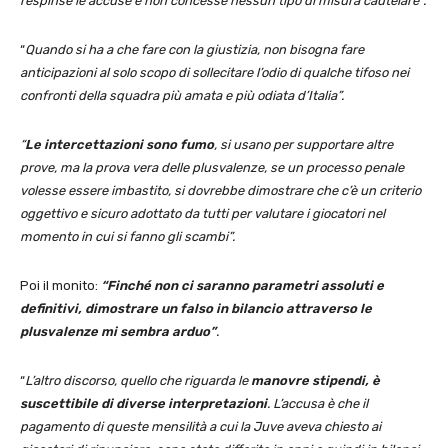
respinse le accuse e non concesse nessun tipo di misura cautelare”.
“
Quando si ha a che fare con la giustizia, non bisogna fare
anticipazioni al solo scopo di sollecitare l’odio di qualche tifoso nei
confronti della squadra più amata e più odiata d’Italia”.
“
Le intercettazioni sono fumo
, si usano per supportare altre
prove, ma la prova vera delle plusvalenze, se un processo penale
volesse essere imbastito, si dovrebbe dimostrare che c’è un criterio
oggettivo e sicuro adottato da tutti per valutare i giocatori nel
momento in cui si fanno gli scambi”.
Poi il monito:
“Finché non ci saranno parametri assoluti e
definitivi, dimostrare un falso in bilancio attraverso le
plusvalenze mi sembra arduo”
.
“
L’altro discorso, quello che riguarda le
manovre stipendi, è
suscettibile di diverse interpretazioni
. L’accusa è che il
pagamento di queste mensilità a cui la Juve aveva chiesto ai