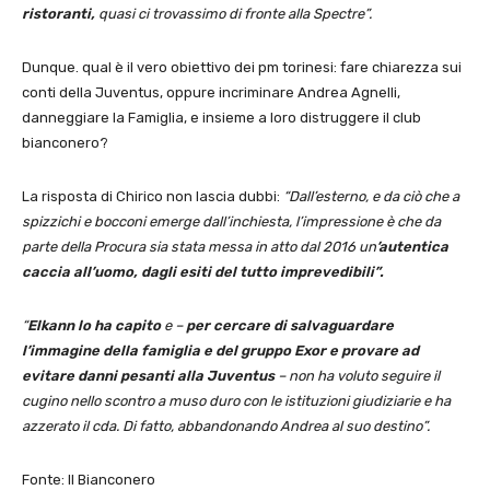
ristoranti,
quasi ci trovassimo di fronte alla Spectre”.
Dunque. qual è il vero obiettivo dei pm torinesi: fare chiarezza sui
conti della Juventus, oppure incriminare Andrea Agnelli,
danneggiare la Famiglia, e insieme a loro distruggere il club
bianconero?
La risposta di Chirico non lascia dubbi:
“Dall’esterno, e da ciò che a
spizzichi e bocconi emerge dall’inchiesta, l’impressione è che da
parte della Procura sia stata messa in atto dal 2016 un
’autentica
caccia all’uomo, dagli esiti del tutto imprevedibili”.
“
Elkann lo ha capito
e –
per cercare di salvaguardare
l’immagine della famiglia e del gruppo Exor e provare ad
evitare danni pesanti alla Juventus
– non ha voluto seguire il
cugino nello scontro a muso duro con le istituzioni giudiziarie e ha
azzerato il cda. Di fatto, abbandonando Andrea al suo destino”.
Fonte: Il Bianconero