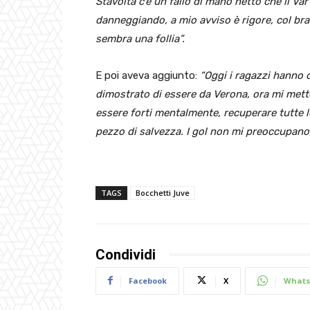
Stavolta c’è un fallo di mano netto che il Va
danneggiando, a mio avviso è rigore, col bra
sembra una follia”.
E poi aveva aggiunto:
“Oggi i ragazzi hanno 
dimostrato di essere da Verona, ora mi mett
essere forti mentalmente, recuperare tutte l
pezzo di salvezza. I gol non mi preoccupano
TAGS
Bocchetti Juve
Condividi
Facebook
X
Whats