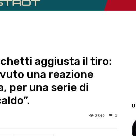
etti aggiusta il tiro:
avuto una reazione
 per una serie di
caldo”.
U
3549
0