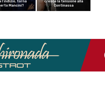
a l’indizio, torna
cresce la tensione alla
erto Mancini?
Continassa