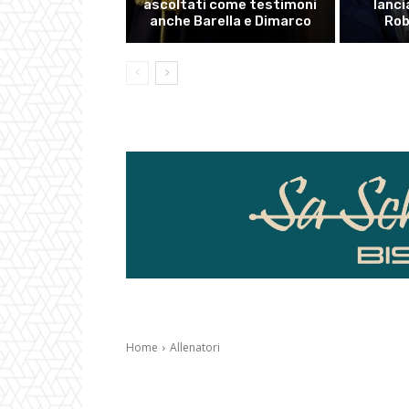
ascoltati come testimoni
lanci
anche Barella e Dimarco
Rob