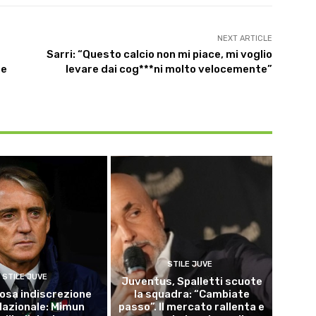
NEXT ARTICLE
Sarri: “Questo calcio non mi piace, mi voglio
he
levare dai cog***ni molto velocemente”
STILE JUVE
STILE JUVE
Juventus, Spalletti scuote
osa indiscrezione
la squadra: “Cambiate
 Nazionale: Mimun
passo”. Il mercato rallenta e