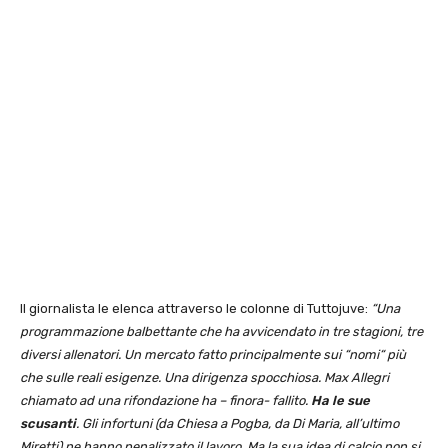
Il giornalista le elenca attraverso le colonne di Tuttojuve:
“Una
programmazione balbettante che ha avvicendato in tre stagioni, tre
diversi allenatori. Un mercato fatto principalmente sui “nomi“ più
che sulle reali esigenze. Una dirigenza spocchiosa. Max Allegri
chiamato ad una rifondazione ha – finora- fallito.
Ha le sue
scusanti
. Gli infortuni (da Chiesa a Pogba, da Di Maria, all’ultimo
Miretti) ne hanno penalizzato il lavoro. Ma la sua idea di calcio non si