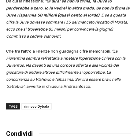
Da qui la riflessione:
“Si dirà: se non lo firma, la Juve lo
perderebbe a zero. Io la vedrei in altro modo. Se non lo firma la
Juve risparmia 50 milioni (quasi cento al lordo)
. E se a questa
cifra la Juve dovesse sommare i 35 del mancato riscatto di Morata,
ecco che si troverebbe 85 milioni per convincere (a giugno)
Commisso a cedere Vlahovic”.
Che tra l’altro a Firenze non guadagna cifre memorabili:
“La
Fiorentina sembra refrattaria a ripetere l’operazione Chiesa con la
Juventus. Ma davanti ad una corposa offerta e alla volontà del
giocatore di andare altrove difficilmente si opporrebbe. La
concorrenza su Vlahovic è foltissima. Servirà essere bravi nella
trattativa”,
avverte in chiusura Andrea Bosco.
TAGS
rinnovo Dybala
Condividi