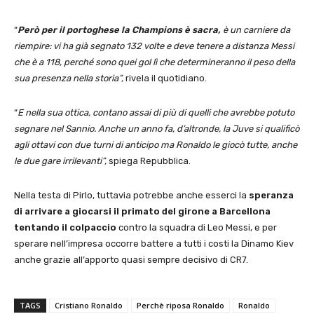
“
Però per il portoghese la Champions è sacra,
è un carniere da
riempire: vi ha già segnato 132 volte e deve tenere a distanza Messi
che è a 118, perché sono quei gol lì che determineranno il peso della
sua presenza nella storia”,
rivela il quotidiano.
“
E nella sua ottica, contano assai di più di quelli che avrebbe potuto
segnare nel Sannio. Anche un anno fa, d’altronde, la Juve si qualificò
agli ottavi con due turni di anticipo ma Ronaldo le giocò tutte, anche
le due gare irrilevanti”,
spiega Repubblica.
Nella testa di Pirlo, tuttavia potrebbe anche esserci la
speranza
di arrivare a giocarsi il primato del girone a Barcellona
tentando il colpaccio
contro la squadra di Leo Messi, e per
sperare nell’impresa occorre battere a tutti i costi la Dinamo Kiev
anche grazie all’apporto quasi sempre decisivo di CR7.
TAGS
Cristiano Ronaldo
Perchè riposa Ronaldo
Ronaldo