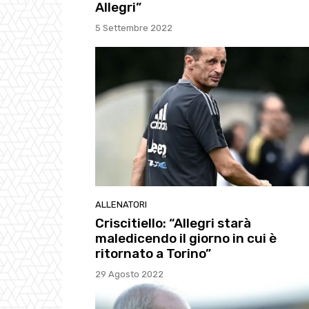
Allegri”
5 Settembre 2022
ALLENATORI
Criscitiello: “Allegri starà
maledicendo il giorno in cui è
ritornato a Torino”
29 Agosto 2022