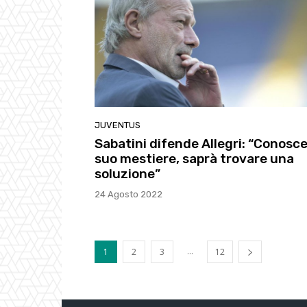
JUVENTUS
Sabatini difende Allegri: “Conosce 
suo mestiere, saprà trovare una
soluzione”
24 Agosto 2022
...
1
2
3
12