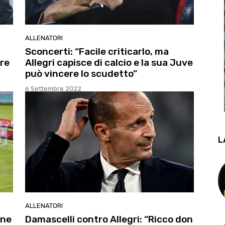
ALLENATORI
Sconcerti: “Facile criticarlo, ma
ore
Allegri capisce di calcio e la sua Juve
può vincere lo scudetto”
6 Settembre 2022
L
ALLENATORI
one
Damascelli contro Allegri: “Ricco don