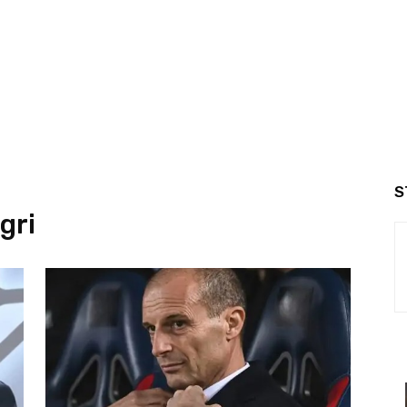
S
gri