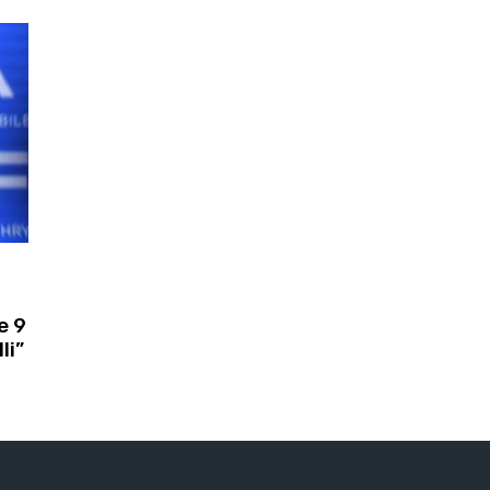
e 9
li”