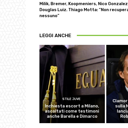
Milik, Bremer, Koopmeniers, Nico Gonzalez
Douglas Luiz. Thiago Motta: “Non recuper
nessuno”
LEGGI ANCHE
STILE JUVE
Clamor
Inchiesta escort a Milano,
sulla
ascoltati come testimoni
lanci
anche Barella e Dimarco
Rob