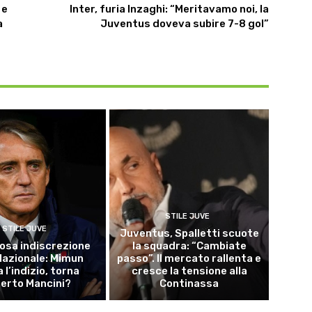
 e
Inter, furia Inzaghi: “Meritavamo noi, la
a
Juventus doveva subire 7-8 gol”
STILE JUVE
STILE JUVE
Juventus, Spalletti scuote
osa indiscrezione
la squadra: “Cambiate
 Nazionale: Mimun
passo”. Il mercato rallenta e
a l’indizio, torna
cresce la tensione alla
erto Mancini?
Continassa