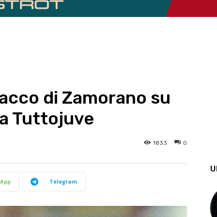
tacco di Zamorano su
da Tuttojuve
1833
0
U
App
Telegram