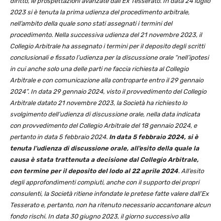
diritto, le prospettazioni avanzate dall’Ex Tesserato. In data 24 luglio
2023 si è tenuta la prima udienza del procedimento arbitrale,
nell’ambito della quale sono stati assegnati i termini del
procedimento. Nella successiva udienza del 21 novembre 2023, il
Collegio Arbitrale ha assegnato i termini per il deposito degli scritti
conclusionali e fissato l’udienza per la discussione orale “nell’ipotesi
in cui anche solo una delle parti ne faccia richiesta al Collegio
Arbitrale e con comunicazione alla controparte entro il 29 gennaio
2024”. In data 29 gennaio 2024, visto il provvedimento del Collegio
Arbitrale datato 21 novembre 2023, la Società ha richiesto lo
svolgimento dell’udienza di discussione orale, nella data indicata
con provvedimento del Collegio Arbitrale del 18 gennaio 2024, e
pertanto in data 5 febbraio 2024.
In data 5 febbraio 2024, si è
tenuta l’udienza di discussione orale, all’esito della quale la
causa è stata trattenuta a decisione dal Collegio Arbitrale,
con termine per il deposito del lodo al 22 aprile 2024
. All’esito
degli approfondimenti compiuti, anche con il supporto dei propri
consulenti, la Società ritiene infondate le pretese fatte valere dall’Ex
Tesserato e, pertanto, non ha ritenuto necessario accantonare alcun
fondo rischi. In data 30 giugno 2023, il giorno successivo alla