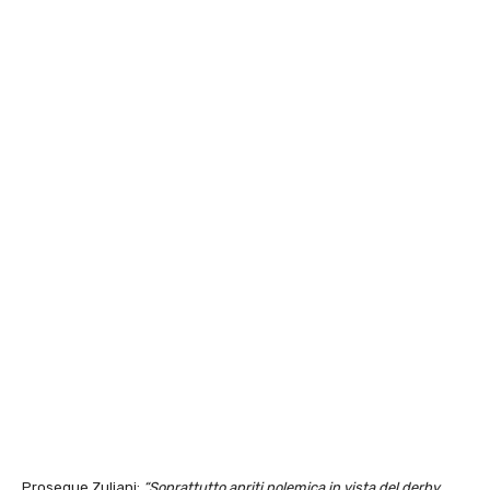
Prosegue Zuliani:
“Soprattutto apriti polemica in vista del derby