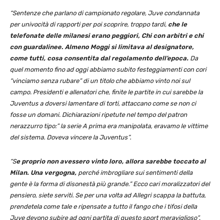
“Sentenze che parlano di campionato regolare, Juve condannata
per univocità di rapporti per poi scoprire, troppo tardi,
che le
telefonate delle milanesi erano peggiori, Chi con arbitri e chi
con guardalinee. Almeno Moggi si limitava al designatore,
come tutti, cosa consentita dal regolamento dell’epoca.
Da
quel momento fino ad oggi abbiamo subito festeggiamenti con cori
“vinciamo senza rubare” di un titolo che abbiamo vinto noi sul
campo. Presidenti e allenatori che, finite le partite in cui sarebbe la
Juventus a doversi lamentare di torti, attaccano come se non ci
fosse un domani. Dichiarazioni ripetute nel tempo del patron
nerazzurro tipo:” la serie A prima era manipolata, eravamo le vittime
del sistema. Doveva vincere la Juventus”.
“S
e proprio non avessero vinto loro, allora sarebbe toccato al
Milan. Una vergogna,
perché imbrogliare sui sentimenti della
gente è la forma di disonestà più grande.” Ecco cari moralizzatori del
pensiero, siete serviti. Se per una volta ad Allegri scappa la battuta,
prendetela come tale e ripensate a tutto il fango che i tifosi della
Juve devono subire ad ogni partita di questo sport meraviglioso”.