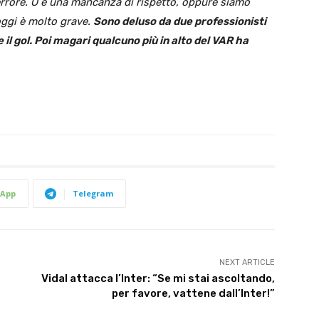
errore. O è una mancanza di rispetto, oppure siamo
oggi è molto grave.
Sono deluso da due professionisti
 il gol. Poi magari qualcuno più in alto del VAR ha
App
Telegram
NEXT ARTICLE
Vidal attacca l’Inter: “Se mi stai ascoltando,
per favore, vattene dall’Inter!”