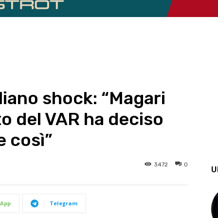
liano shock: “Magari
to del VAR ha deciso
 così”
3472
0
U
App
Telegram