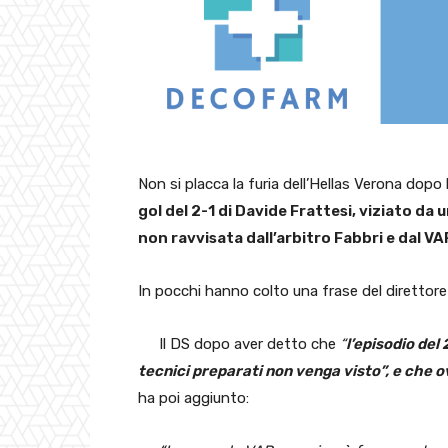
Non si placca la furia dell’Hellas Verona dopo 
gol del 2-1 di Davide Frattesi, viziato d
non ravvisata dall’arbitro Fabbri e dal VA
In pocchi hanno colto una frase del direttor
Il DS dopo aver detto che
“
l’episodio del
tecnici preparati non venga visto”, e che o
ha poi aggiunto: