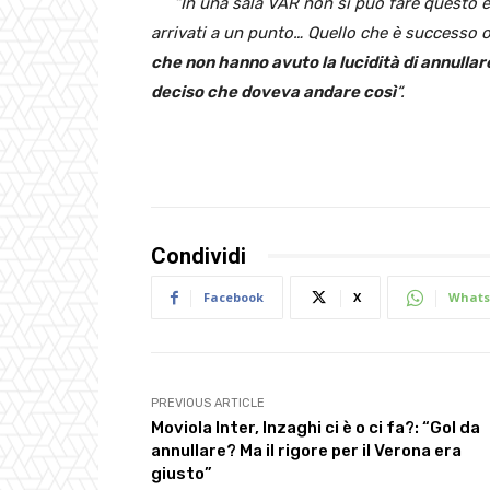
“In una sala VAR non si può fare questo 
arrivati a un punto… Quello che è successo 
che non hanno avuto la lucidità di annullare
deciso che doveva andare così
“.
Condividi
Facebook
X
Whats
PREVIOUS ARTICLE
Moviola Inter, Inzaghi ci è o ci fa?: “Gol da
annullare? Ma il rigore per il Verona era
giusto”