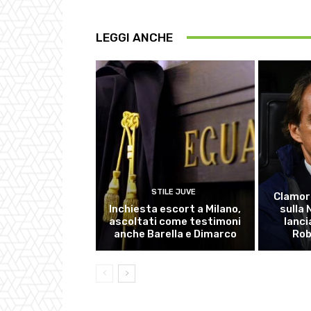
LEGGI ANCHE
STILE JUVE
Clamor
Inchiesta escort a Milano,
sulla
ascoltati come testimoni
lanci
anche Barella e Dimarco
Rob