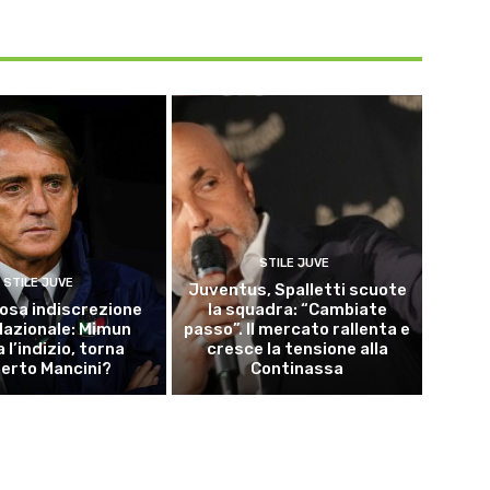
STILE JUVE
STILE JUVE
Juventus, Spalletti scuote
osa indiscrezione
la squadra: “Cambiate
 Nazionale: Mimun
passo”. Il mercato rallenta e
a l’indizio, torna
cresce la tensione alla
erto Mancini?
Continassa