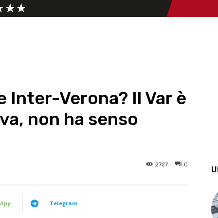
e Inter-Verona? Il Var è
va, non ha senso
2727
0
U
App
Telegram