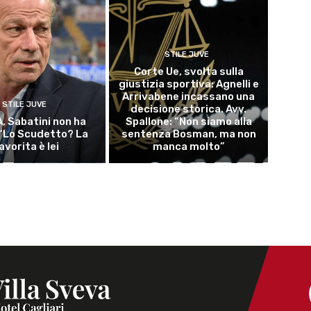
STILE JUVE
Corte Ue, svolta sulla
giustizia sportiva: Agnelli e
Arrivabene incassano una
STILE JUVE
decisione storica. Avv.
A, Sabatini non ha
Spallone: “Non siamo alla
 “Lo Scudetto? La
sentenza Bosman, ma non
avorita è lei
manca molto”