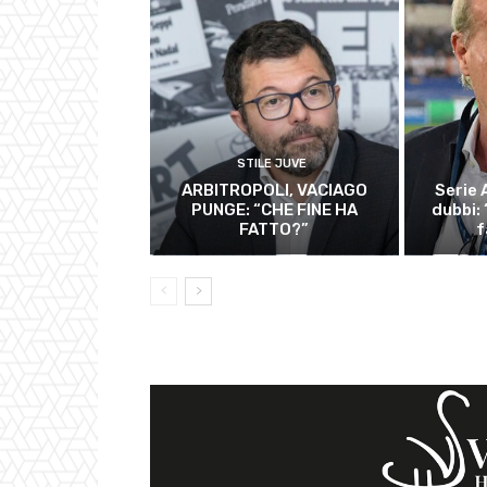
STILE JUVE
ARBITROPOLI, VACIAGO
Serie 
PUNGE: “CHE FINE HA
dubbi:
FATTO?”
f