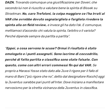
DAZN.
Trovando comunque una giustificazione per Doveri, che
secondo lui non è riuscito a valutare bene la spinta di Bissek su
Strootman.
No, caro Trefoloni, la colpa maggiore ce l’ha Irrati al
VAR che avrebbe dovuto segnalargliela e fargliela rivedere la
spinta alla on field review,
e invece gli ha dato l’ok. E comunque,
mettiamoci d’accordo: chi valuta la spinta, l’arbitro o il varista?
Perché dipende sempre da partita a partita”.
“
Eppoi, a cosa servono le scuse? Ormai il risultato è stato
omologato e i punti assegnati. Sono lacrime di coccodrillo,
perché di fatto partita e classifica sono state falsate. Con
questo, come con altri errori commessi fin qui dal VAR.
Se
proprio a Marassi fosse stato dato alla Juve il rigore per il fallo di
mano di Bani (“più rigore che no”, detto dal designatore Rocchi) oggi
la Juventus sarebbe pari punti all’Inter. Dove iniziano a manifestare
nervosismo per la stretta vicinanza della Juventus in classifica.