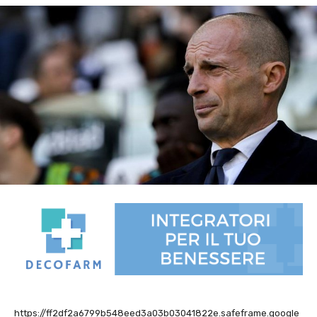
https://ff2df2a6799b548eed3a03b03041822e.safeframe.google