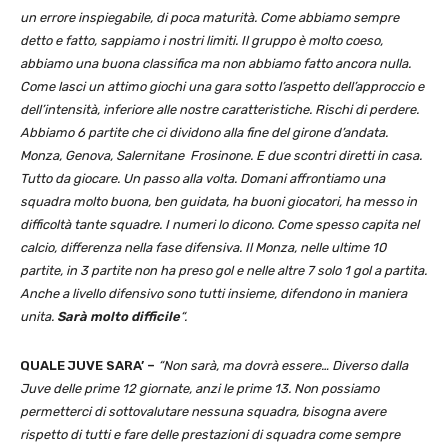
un errore inspiegabile, di poca maturità. Come abbiamo sempre
detto e fatto, sappiamo i nostri limiti. Il gruppo è molto coeso,
abbiamo una buona classifica ma non abbiamo fatto ancora nulla.
Come lasci un attimo giochi una gara sotto l’aspetto dell’approccio e
dell’intensità, inferiore alle nostre caratteristiche. Rischi di perdere.
Abbiamo 6 partite che ci dividono alla fine del girone d’andata.
Monza, Genova, Salernitane Frosinone. E due scontri diretti in casa.
Tutto da giocare. Un passo alla volta. Domani affrontiamo una
squadra molto buona, ben guidata, ha buoni giocatori, ha messo in
difficoltà tante squadre. I numeri lo dicono. Come spesso capita nel
calcio, differenza nella fase difensiva. Il Monza, nelle ultime 10
partite, in 3 partite non ha preso gol e nelle altre 7 solo 1 gol a partita.
Anche a livello difensivo sono tutti insieme, difendono in maniera
unita.
Sarà molto difficile
“.
QUALE JUVE SARA’ –
“Non sarà, ma dovrà essere… Diverso dalla
Juve delle prime 12 giornate, anzi le prime 13. Non possiamo
permetterci di sottovalutare nessuna squadra, bisogna avere
rispetto di tutti e fare delle prestazioni di squadra come sempre