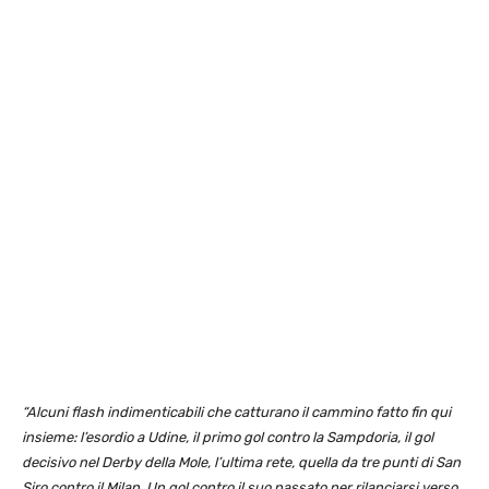
“Alcuni flash indimenticabili che catturano il cammino fatto fin qui
insieme: l’esordio a Udine, il primo gol contro la Sampdoria, il gol
decisivo nel Derby della Mole, l’ultima rete, quella da tre punti di San
Siro contro il Milan. Un gol contro il suo passato per rilanciarsi verso